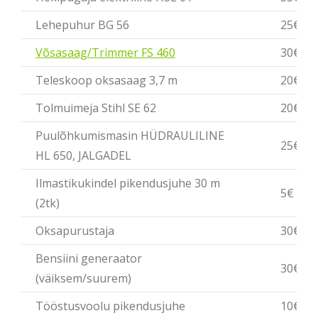
Lehepuhur BG 56
25€
Võsasaag/Trimmer FS 460
30€
Teleskoop oksasaag 3,7 m
20€
Tolmuimeja Stihl SE 62
20€
Puulõhkumismasin HÜDRAULILINE
25€
HL 650, JALGADEL
Ilmastikukindel pikendusjuhe 30 m
5€
(2tk)
Oksapurustaja
30€
Bensiini generaator
30€/4
(väiksem/suurem)
Tööstusvoolu pikendusjuhe
10€