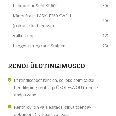
Lehepuhur Stihl BR600
30€
Kännufrees LASKI F360 SW/11
60€
(pakume ka teenust!)
Väike kopp
120€
Langetustungraud Stalpen
25€
RENDI ÜLDTINGIMUSED
Et rendiseadet rentida, selleks sõlmitakse
Rendileping rentija ja ÕKOPESA OÜ (rendile
andja) vahel.
Rentnikul on vaja esitada isikut tõendav
dokument (ID-kaart või pass).