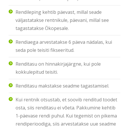
Rendileping kehtib päevast, millal seade
väljastatakse rentnikule, päevani, millal see
tagastatakse Ökopesale.
Rendiaega arvestatakse 6 päeva nädalas, kui
seda pole teisiti fikseeritud.
Renditasu on hinnakirjajärgne, kui pole
kokkulepitud teisiti.
Renditasu makstakse seadme tagastamisel.
Kui rentnik otsustab, et soovib renditud toodet
osta, siis renditasu ei võeta. Pakkumine kehtib
1-päevase rendi puhul. Kui tegemist on pikema
rendiperioodiga, siis arvestatakse uue seadme