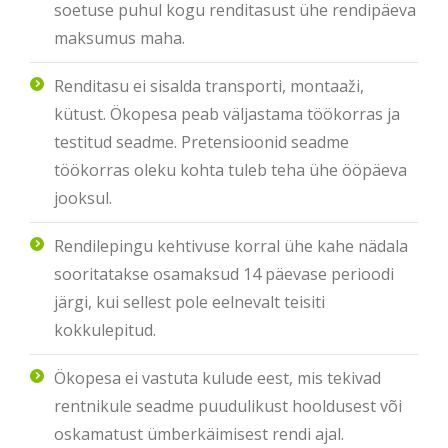
soetuse puhul kogu renditasust ühe rendipäeva
maksumus maha.
Renditasu ei sisalda transporti, montaaži,
kütust. Ökopesa peab väljastama töökorras ja
testitud seadme. Pretensioonid seadme
töökorras oleku kohta tuleb teha ühe ööpäeva
jooksul.
Rendilepingu kehtivuse korral ühe kahe nädala
sooritatakse osamaksud 14 päevase perioodi
järgi, kui sellest pole eelnevalt teisiti
kokkulepitud.
Ökopesa ei vastuta kulude eest, mis tekivad
rentnikule seadme puudulikust hooldusest või
oskamatust ümberkäimisest rendi ajal.