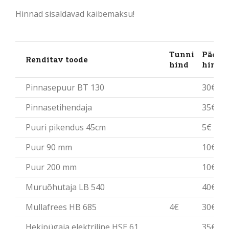
Hinnad sisaldavad käibemaksu!
Tunni
Päeva
Renditav toode
hind
hind
Pinnasepuur BT 130
30€
Pinnasetihendaja
35€
Puuri pikendus 45cm
5€
Puur 90 mm
10€
Puur 200 mm
10€
Muruõhutaja LB 540
40€
Mullafrees HB 685
4€
30€
Hekipügaja elektriline HSE 61
35€