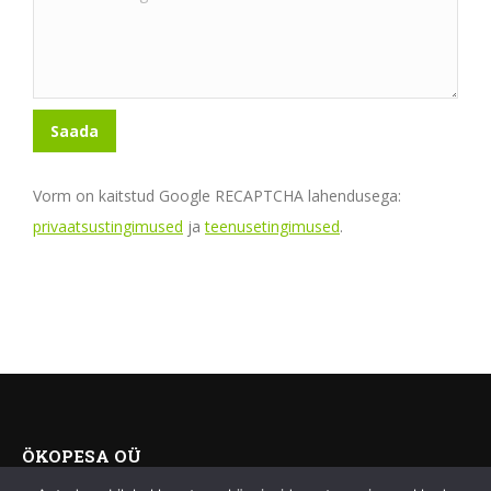
Vorm on kaitstud Google RECAPTCHA lahendusega:
privaatsustingimused
ja
teenusetingimused
.
ÖKOPESA OÜ