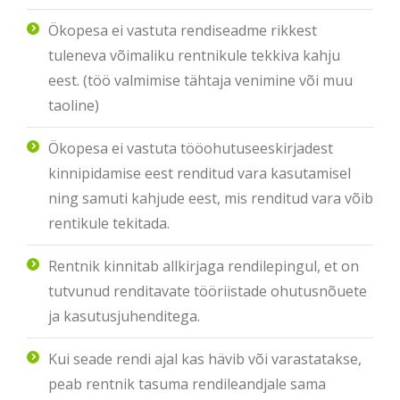
Ökopesa ei vastuta rendiseadme rikkest
tuleneva võimaliku rentnikule tekkiva kahju
eest. (töö valmimise tähtaja venimine või muu
taoline)
Ökopesa ei vastuta tööohutuseeskirjadest
kinnipidamise eest renditud vara kasutamisel
ning samuti kahjude eest, mis renditud vara võib
rentikule tekitada.
Rentnik kinnitab allkirjaga rendilepingul, et on
tutvunud renditavate tööriistade ohutusnõuete
ja kasutusjuhenditega.
Kui seade rendi ajal kas hävib või varastatakse,
peab rentnik tasuma rendileandjale sama