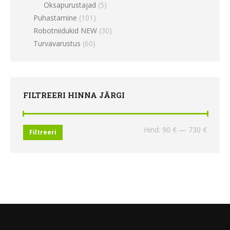
Oksapurustajad
(5)
Puhastamine
(101)
Robotniidukid NEW
(30)
Turvavarustus
(60)
FILTREERI HINNA JÄRGI
Minima
Maksi
Hind:
90 €
—
730 €
Filtreeri
hind
hind