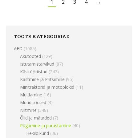
1
2
3
4
→
TOOTE KATEGOORIAD
AED
(1085)
Akutooted
(129)
Istutamistarvikud
(87)
Käsitööriistad
(242)
Kastmine ja Pritsimine
(95)
Minitraktorid ja motoplokid
(11)
Muldamine
(16)
Muud tooted
(3)
Niitmine
(348)
Õlid ja määrded
(7)
Pügamine ja purustamine
(40)
Hekilõikurid
(36)