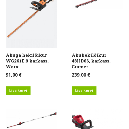
Akuga hekilõikur
Akuhekilõikur
WG261E.9 karkass,
48HD66, karkass,
Worx
Cramer
91,00
€
239,00
€
Lisa korvi
Lisa korvi