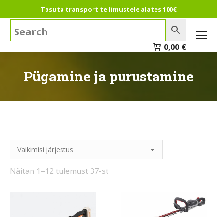
Tasuta transport tellimustele alates 100€
Search:
0,00
€
Pügamine ja purustamine
Näitan 1–12 tulemust 37-st