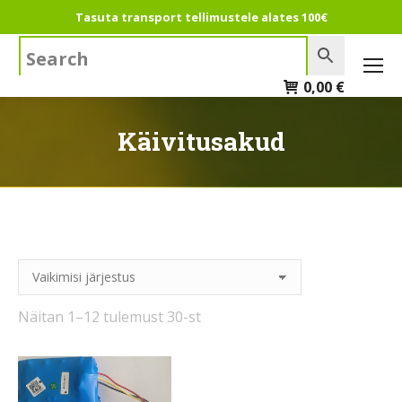
Tasuta transport tellimustele alates 100€
Search:
0,00
€
Käivitusakud
Näitan 1–12 tulemust 30-st