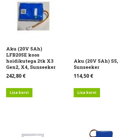
Aku (20V 5Ah)
LFB205E koos
hoidikutega 2tk X3
Aku (20V 5Ah) S5,
Gen2, X4, Sunseeker
Sunseeker
242,80
€
114,50
€
Lisa korvi
Lisa korvi