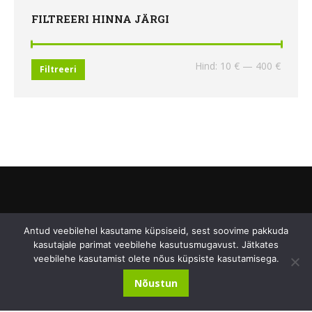
FILTREERI HINNA JÄRGI
Minima
Maksi
Hind:
10 €
—
400 €
Filtreeri
hind
hind
ÖKOPESA OÜ
Antud veebilehel kasutame küpsiseid, sest soovime pakkuda
kasutajale parimat veebilehe kasutusmugavust. Jätkates
Kopli 1A-5, Otepää linn, Otepää vald, Valga mk, 67403
veebilehe kasutamist olete nõus küpsiste kasutamisega.
+372 58 115 234
|
+372 5557 0798
Nõustun