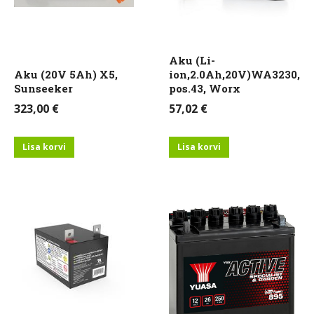
Aku (Li-
Aku (20V 5Ah) X5,
ion,2.0Ah,20V)WA3230,
Sunseeker
pos.43, Worx
323,00
€
57,02
€
Lisa korvi
Lisa korvi