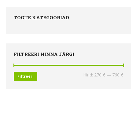
TOOTE KATEGOORIAD
FILTREERI HINNA JÄRGI
Minima
Maksi
Hind:
270 €
—
760 €
Filtreeri
hind
hind