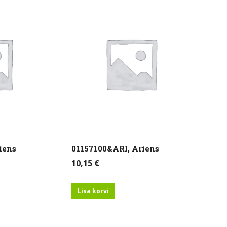
iens
01157100&ARI, Ariens
10,15
€
Lisa korvi