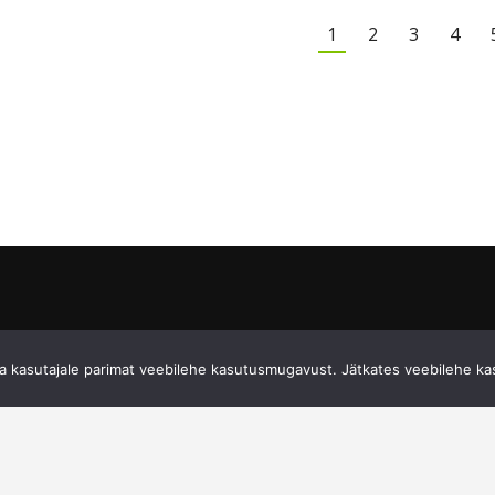
1
2
3
4
 kasutajale parimat veebilehe kasutusmugavust. Jätkates veebilehe ka