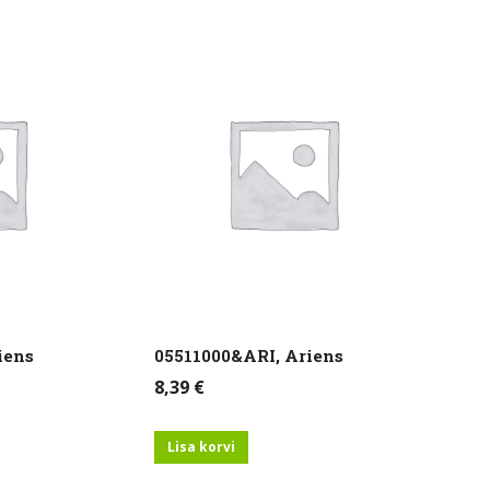
iens
05511000&ARI, Ariens
8,39
€
Lisa korvi