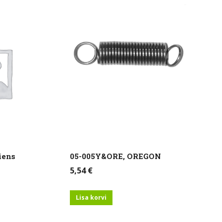
iens
05-005Y&ORE, OREGON
5,54
€
Lisa korvi