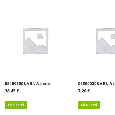
05409300&ARI, Ariens
05500030&ARI, Ar
38,45
€
7,20
€
Lisa korvi
Lisa korvi