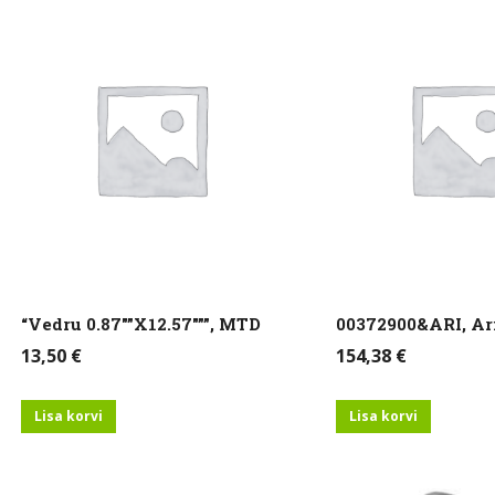
lne
alne
“Vedru 0.87″”X12.57″””, MTD
00372900&ARI, Ar
13,50
€
154,38
€
Lisa korvi
Lisa korvi