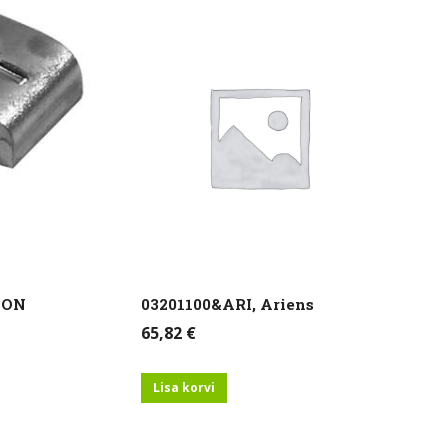
GON
03201100&ARI, Ariens
65,82
€
Lisa korvi