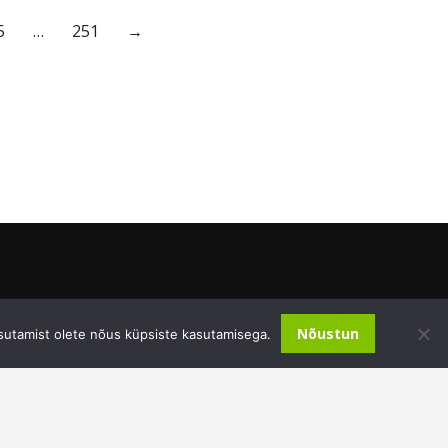
5
…
251
→
Nõustun
sutamist olete nõus küpsiste kasutamisega.