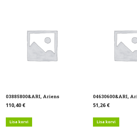
03885800&ARI, Ariens
04630600&ARI, Ar
110,40
€
51,26
€
Lisa korvi
Lisa korvi