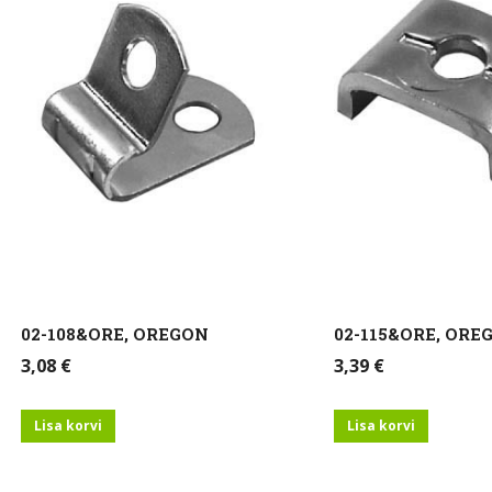
02-108&ORE, OREGON
02-115&ORE, ORE
3,08
€
3,39
€
Lisa korvi
Lisa korvi