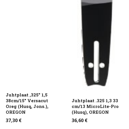
Juhtplaat ,325″ 1,5
38cm/15″ Versacut
Juhtplaat .325 1,3 33
Oreg (Husq, Jons.),
cm/13 MicroLite-Pro
OREGON
(Husq), OREGON
37,30
€
36,60
€