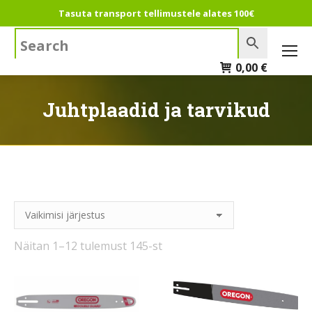
Tasuta transport tellimustele alates 100€
Search:
0,00
€
Juhtplaadid ja tarvikud
Näitan 1–12 tulemust 145-st