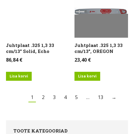
Juhtplaat .325 1,3 33
Juhtplaat .325 1,3 33
cm/13″ Solid, Echo
cm/13″, OREGON
86,84
€
23,40
€
Lisa korvi
Lisa korvi
1
2
3
4
5
…
13
→
TOOTE KATEGOORIAD