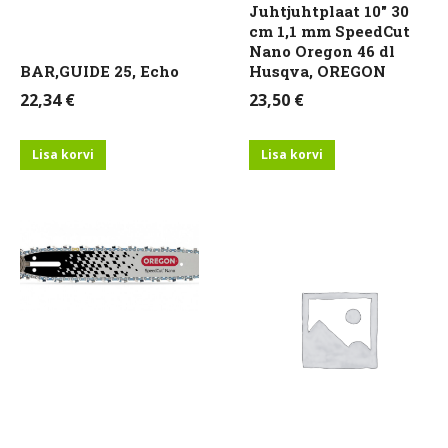
Juhtjuhtplaat 10″ 30
cm 1,1 mm SpeedCut
Nano Oregon 46 dl
BAR,GUIDE 25, Echo
Husqva, OREGON
22,34
€
23,50
€
Lisa korvi
Lisa korvi