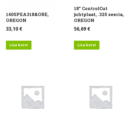
18″ ControlCut
140SPEA318&ORE,
juhtplaat, .325 seeria,
OREGON
OREGON
33,10
€
56,69
€
Lisa korvi
Lisa korvi