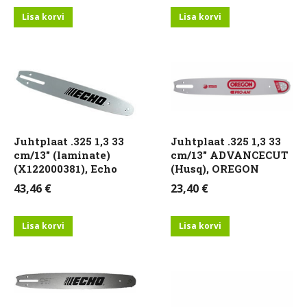
Lisa korvi
Lisa korvi
Juhtplaat .325 1,3 33
Juhtplaat .325 1,3 33
cm/13″ (laminate)
cm/13″ ADVANCECUT
(X122000381), Echo
(Husq), OREGON
43,46
€
23,40
€
Lisa korvi
Lisa korvi