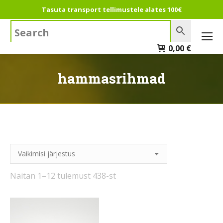
Tasuta transport tellimustele alates 100€
Search:
0,00
€
hammasrihmad
Näitan 1–12 tulemust 438-st