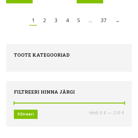
1
2
3
4
5
…
37
→
TOOTE KATEGOORIAD
FILTREERI HINNA JÄRGI
Minima
Maksi
Hind:
0 €
—
210 €
Filtreeri
hind
hind