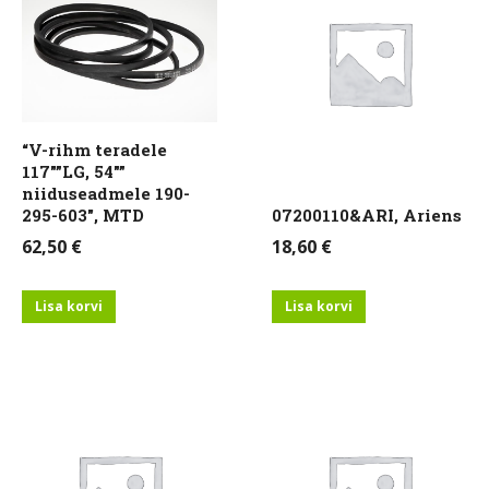
“V-rihm teradele
117″”LG, 54″”
niiduseadmele 190-
295-603″, MTD
07200110&ARI, Ariens
62,50
€
18,60
€
Lisa korvi
Lisa korvi