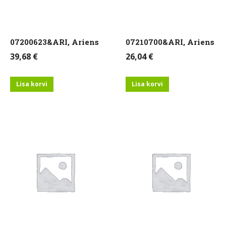
07200623&ARI, Ariens
07210700&ARI, Ariens
39,68
€
26,04
€
Lisa korvi
Lisa korvi