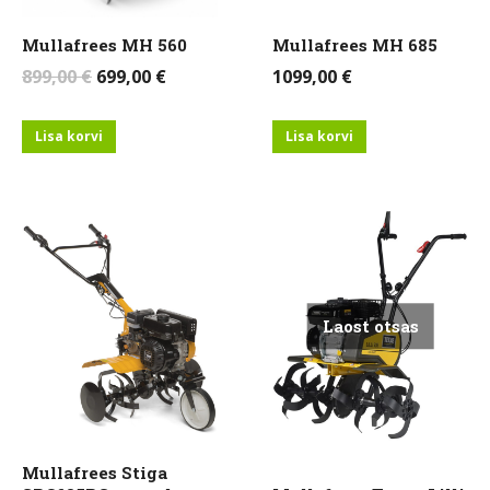
Mullafrees MH 560
Mullafrees MH 685
Algne
Current
899,00
€
699,00
€
1099,00
€
hind
price
oli:
is:
Lisa korvi
Lisa korvi
899,00 €.
699,00 €.
Laost otsas
Mullafrees Stiga