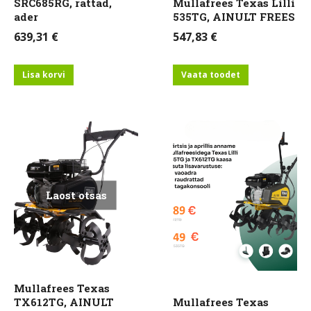
SRC685RG, rattad,
Mullafrees Texas Lilli
ader
535TG, AINULT FREES
639,31
€
547,83
€
Lisa korvi
Vaata toodet
Laost otsas
Mullafrees Texas
TX612TG, AINULT
Mullafrees Texas