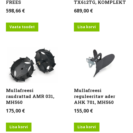
FREES
TX612TG, KOMPLEKT
598,66
€
689,00
€
Vaata toodet
Lisa korvi
Mullafreesi
Mullafreesi
raudrattad AMR 031,
reguleeritav ader
MH560
AHK 701, MH560
175,00
€
155,00
€
Lisa korvi
Lisa korvi