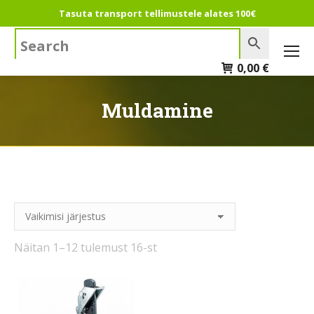
Tasuta transport tellimustele alates 100€
Search:
0,00
€
Muldamine
Näitan 1–12 tulemust 16-st