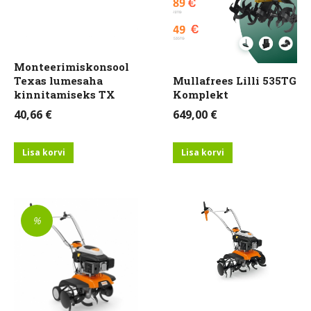
Monteerimiskonsool
Texas lumesaha
Mullafrees Lilli 535TG
kinnitamiseks TX
Komplekt
40,66
€
649,00
€
Lisa korvi
Lisa korvi
%