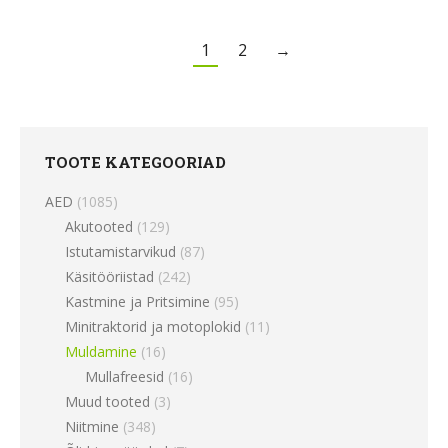
1
2
→
TOOTE KATEGOORIAD
AED
(1085)
Akutooted
(129)
Istutamistarvikud
(87)
Käsitööriistad
(242)
Kastmine ja Pritsimine
(95)
Minitraktorid ja motoplokid
(11)
Muldamine
(16)
Mullafreesid
(16)
Muud tooted
(3)
Niitmine
(348)