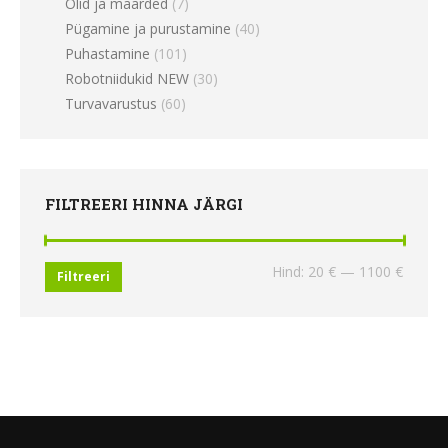
Õlid ja määrded
(7)
Pügamine ja purustamine
(40)
Puhastamine
(101)
Robotniidukid NEW
(30)
Turvavarustus
(60)
FILTREERI HINNA JÄRGI
Minima
Maksi
Hind:
20 €
—
1100 €
Filtreeri
hind
hind