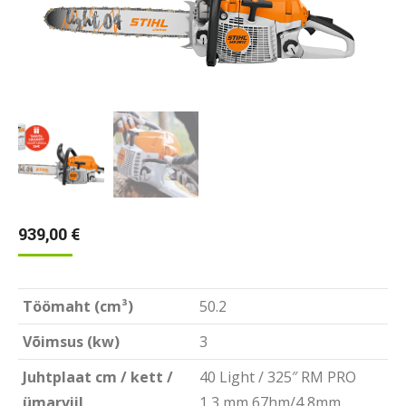
939,00
€
Töömaht (cm³)
50.2
Võimsus (kw)
3
Juhtplaat cm / kett /
40 Light / 325″ RM PRO
ümarviil
1,3 mm 67hm/4,8mm