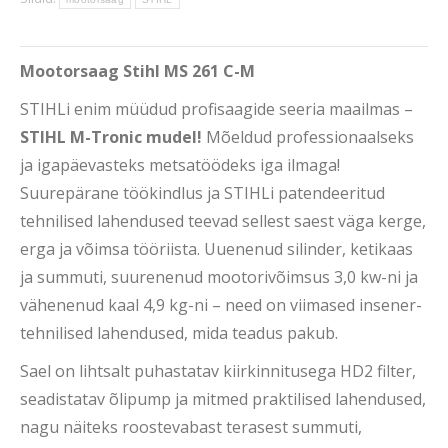
kogus
Mootorsaag Stihl MS 261 C-M
STIHLi enim müüdud profisaagide seeria maailmas –
STIHL M-Tronic mudel!
Mõeldud professionaalseks
ja igapäevasteks metsatöödeks iga ilmaga!
Suurepärane töökindlus ja STIHLi patendeeritud
tehnilised lahendused teevad sellest saest väga kerge,
erga ja võimsa tööriista. Uuenenud silinder, ketikaas
ja summuti, suurenenud mootorivõimsus 3,0 kw-ni ja
vähenenud kaal 4,9 kg-ni – need on viimased insener-
tehnilised lahendused, mida teadus pakub.
Sael on lihtsalt puhastatav kiirkinnitusega HD2 filter,
seadistatav õlipump ja mitmed praktilised lahendused,
nagu näiteks roostevabast terasest summuti,