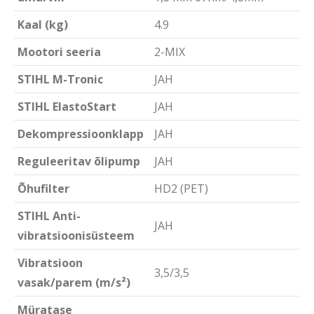
Kaal (kg)
4.9
Mootori seeria
2-MIX
STIHL M-Tronic
JAH
STIHL ElastoStart
JAH
Dekompressioonklapp
JAH
Reguleeritav õlipump
JAH
Õhufilter
HD2 (PET)
STIHL Anti-
JAH
vibratsioonisüsteem
Vibratsioon
3,5/3,5
vasak/parem (m/s²)
Müratase