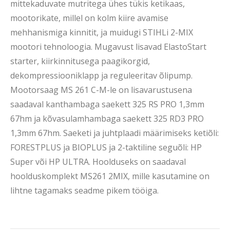
mittekaduvate mutritega ühes tükis ketikaas,
mootorikate, millel on kolm kiire avamise
mehhanismiga kinnitit, ja muidugi STIHLi 2-MIX
mootori tehnoloogia. Mugavust lisavad ElastoStart
starter, kiirkinnitusega paagikorgid,
dekompressiooniklapp ja reguleeritav õlipump.
Mootorsaag MS 261 C-M-le on lisavarustusena
saadaval kanthambaga saekett 325 RS PRO 1,3mm
67hm ja kõvasulamhambaga saekett 325 RD3 PRO
1,3mm 67hm. Saeketi ja juhtplaadi määrimiseks ketiõli:
FORESTPLUS ja BIOPLUS ja 2-taktiline seguõli: HP
Super või HP ULTRA. Hoolduseks on saadaval
hoolduskomplekt MS261 2MIX, mille kasutamine on
lihtne tagamaks seadme pikem tööiga.