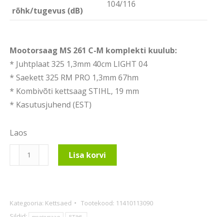
104/116
rõhk/tugevus (dB)
Mootorsaag MS 261 C-M komplekti kuulub:
* Juhtplaat 325 1,3mm 40cm LIGHT 04
* Saekett 325 RM PRO 1,3mm 67hm
* Kombivõti kettsaag STIHL, 19 mm
* Kasutusjuhend (EST)
Laos
Mootorsaag
Lisa korvi
MS
261
C-
Kategooria:
Kettsaed
Tootekood:
11410113090
M
Sildid:
mootorsaag
STIHL