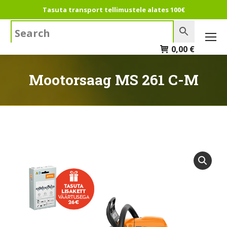
Tasuta transport tellimustele alates 100€
Search:
0,00
€
Mootorsaag MS 261 C-M