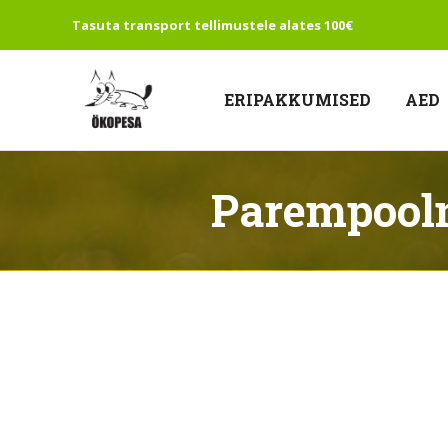
Tasuta transport tellimustele alates 100€
ERIPAKKUMISED
AED
Parempooln