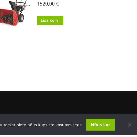
1520,00
€
Lisa korvi
Nõustun
sutamist olete nõus küpsiste kasutamisega.