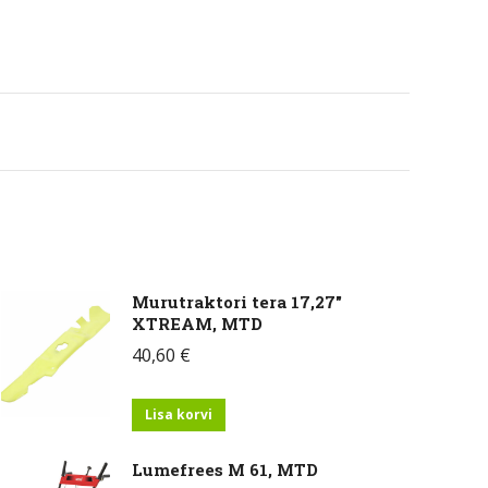
Murutraktori tera 17,27"
XTREAM, MTD
40,60
€
Lisa korvi
Lumefrees M 61, MTD