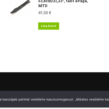
53,8cm/21,23", täht avaga,
MTD
41,50
€
Lisa korvi
 kasutajale parimat veebilehe kasutusmugavust. Jätkates veebilehe ka