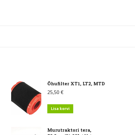
Õhufilter XT1, LT2, MTD
25,50
€
Lisa korvi
Murutraktori tera,