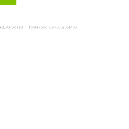
ad
,
Varuosad
Tootekood:
634-05020&MTD