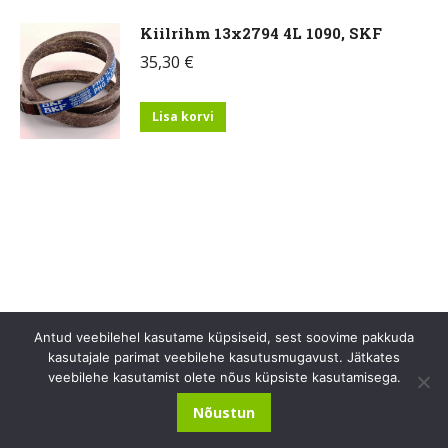
Kiilrihm 13x2794 4L 1090, SKF
35,30
€
Lisa korvi
Antud veebilehel kasutame küpsiseid, sest soovime pakkuda
kasutajale parimat veebilehe kasutusmugavust. Jätkates
veebilehe kasutamist olete nõus küpsiste kasutamisega.
ÖKOPESA OÜ
Nõustun
Kopli 1A-5, Otepää linn, Otepää vald, Valga mk, 67403