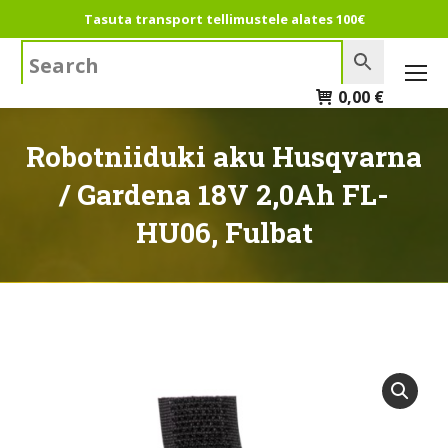
Tasuta transport tellimustele alates 100€
Search:
0,00
€
Robotniiduki aku Husqvarna
/ Gardena 18V 2,0Ah FL-
HU06, Fulbat