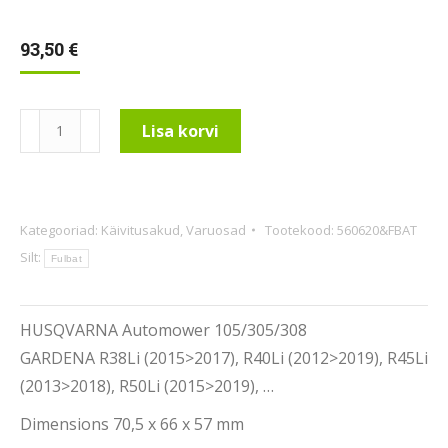
93,50
€
Robotniiduki
Lisa korvi
aku
Husqvarna
/
Kategooriad:
Käivitusakud
,
Varuosad
Tootekood:
560620&FBAT
Gardena
Silt:
18V
Fulbat
2,0Ah
FL-
HUSQVARNA Automower 105/305/308
HU06,
GARDENA R38Li (2015>2017), R40Li (2012>2019), R45Li
Fulbat
(2013>2018), R50Li (2015>2019), …
kogus
Dimensions 70,5 x 66 x 57 mm