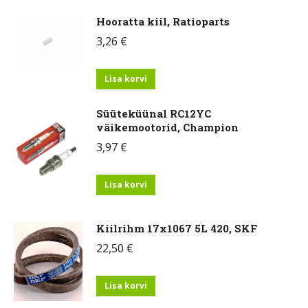
Hooratta kiil, Ratioparts
3,26
€
Lisa korvi
Süüteküünal RC12YC
väikemootorid, Champion
3,97
€
Lisa korvi
Kiilrihm 17x1067 5L 420, SKF
22,50
€
Lisa korvi