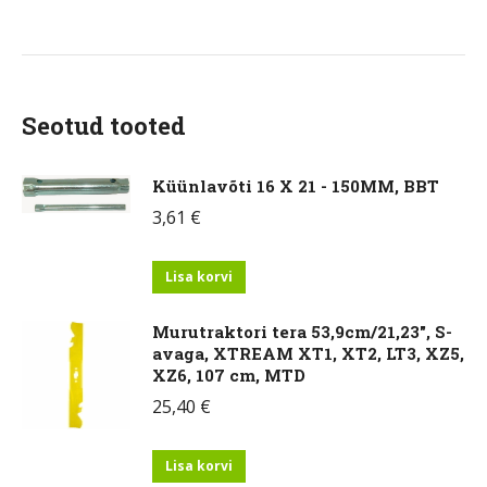
Seotud tooted
Küünlavõti 16 X 21 - 150MM, BBT
3,61
€
Lisa korvi
Murutraktori tera 53,9cm/21,23", S-
avaga, XTREAM XT1, XT2, LT3, XZ5,
XZ6, 107 cm, MTD
25,40
€
Lisa korvi