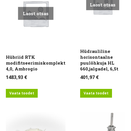
Laost otsas
Laost otsas
Hüdrauliline
Hübriid RTK
horisontaalne
modifitseerimiskomplekt
puulõhkuja HL
4,0, Ambrogio
660,jalgadel, 6,5t
1483,93
€
401,97
€
Vaata toodet
Vaata toodet