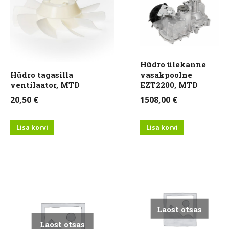
Hüdro ülekanne
Hüdro tagasilla
vasakpoolne
ventilaator, MTD
EZT2200, MTD
20,50
€
1508,00
€
Lisa korvi
Lisa korvi
Laost otsas
Laost otsas