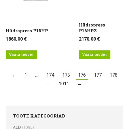
Hüdropress
Hüdropress P16HP
P16HPZ
1860,00
€
2170,00
€
Vaata toodet
Vaata toodet
←
1
…
174
175
176
177
178
…
1011
→
TOOTE KATEGOORIAD
AED
(1085)