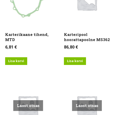
Karterikaane tihend,
Karteripool
MTD
hoorattapoolne MS362
6,81
€
86,80
€
Lisa korvi
Lisa korvi
Laost otsas
Laost otsas