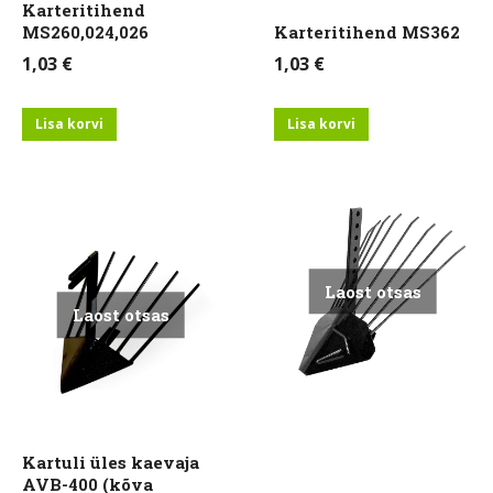
Karteritihend
MS260,024,026
Karteritihend MS362
1,03
€
1,03
€
Lisa korvi
Lisa korvi
Laost otsas
Laost otsas
Kartuli üles kaevaja
AVB-400 (kõva