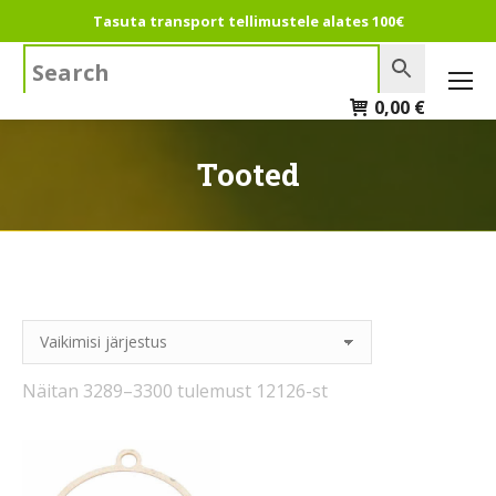
Tasuta transport tellimustele alates 100€
Search:
0,00
€
Tooted
Näitan 3289–3300 tulemust 12126-st