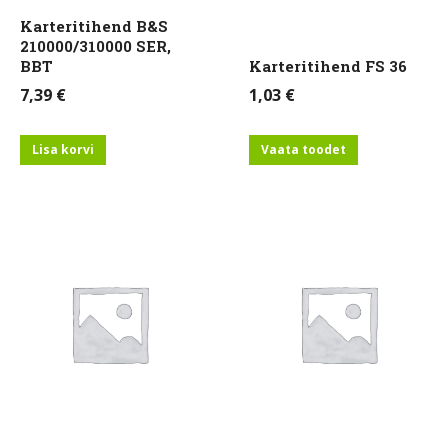
Karteritihend B&S
210000/310000 SER,
BBT
Karteritihend FS 36
7,39
€
1,03
€
Lisa korvi
Vaata toodet