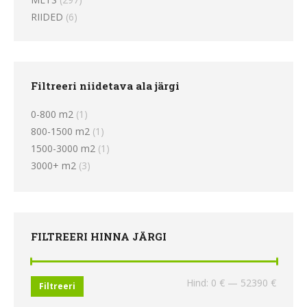
RIIDED
(6)
Filtreeri niidetava ala järgi
0-800 m2
(1)
800-1500 m2
(1)
1500-3000 m2
(1)
3000+ m2
(3)
FILTREERI HINNA JÄRGI
Minima
Maksi
Hind:
0 €
—
52390 €
Filtreeri
hind
hind