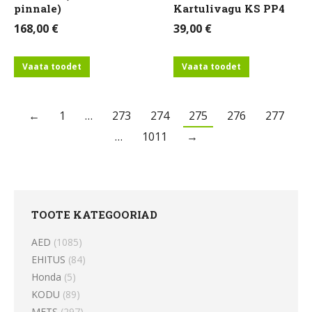
pinnale)
Kartulivagu KS PP4
168,00
€
39,00
€
Vaata toodet
Vaata toodet
←
1
…
273
274
275
276
277
…
1011
→
TOOTE KATEGOORIAD
AED
(1085)
EHITUS
(84)
Honda
(5)
KODU
(89)
METS
(297)