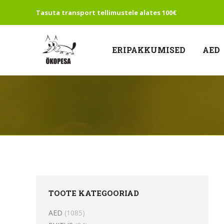
Tasuta transport tellimustele alates 100€
ERIPAKKUMISED
AED
TOOTE KATEGOORIAD
AED
(1085)