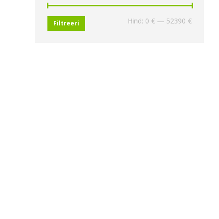
Minimaa
Maksima
Hind:
0 €
—
52390 €
Filtreeri
hind
hind