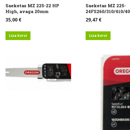
Saeketas MZ 225-22 HP
Saeketas MZ 225-
High, avaga 20mm
24FS260/310/410/40
35,00
€
29,47
€
Lisa korvi
Lisa korvi