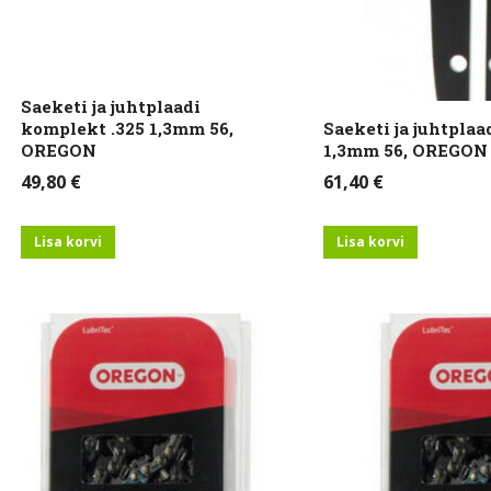
Saeketi ja juhtplaadi
komplekt .325 1,3mm 56,
Saeketi ja juhtplaa
OREGON
1,3mm 56, OREGON
49,80
€
61,40
€
Lisa korvi
Lisa korvi