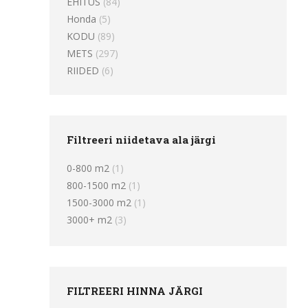
EHITUS
(84)
Honda
(5)
KODU
(89)
METS
(297)
RIIDED
(6)
Filtreeri niidetava ala järgi
0-800 m2
(1)
800-1500 m2
(1)
1500-3000 m2
(1)
3000+ m2
(3)
FILTREERI HINNA JÄRGI