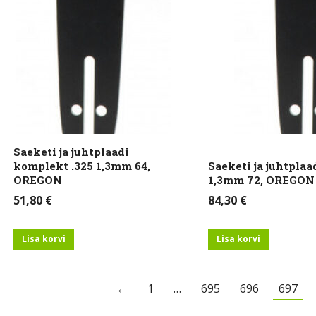
Saeketi ja juhtplaadi
komplekt .325 1,3mm 64,
Saeketi ja juhtplaa
OREGON
1,3mm 72, OREGON
51,80
€
84,30
€
Lisa korvi
Lisa korvi
←
1
…
695
696
697