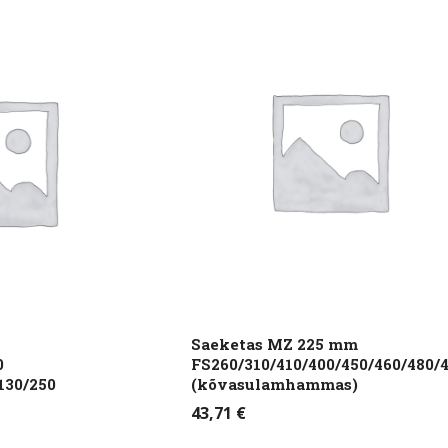
Saeketas MZ 225 mm
0
FS260/310/410/400/450/460/480/
130/250
(kõvasulamhammas)
43,71
€