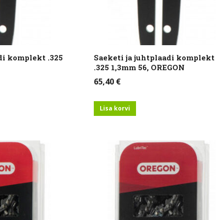
di komplekt .325
Saeketi ja juhtplaadi komplekt
.325 1,3mm 56, OREGON
65,40
€
Lisa korvi