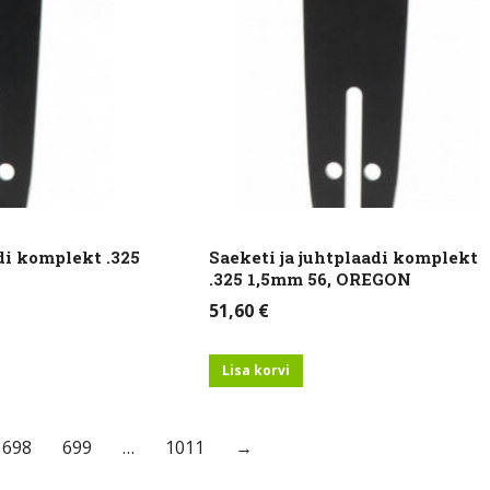
di komplekt .325
Saeketi ja juhtplaadi komplekt
.325 1,5mm 56, OREGON
51,60
€
Lisa korvi
698
699
…
1011
→