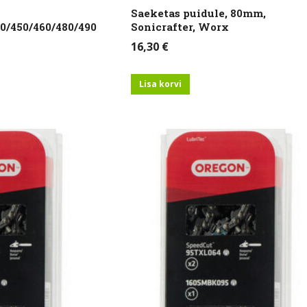
Saeketas puidule, 80mm,
0/450/460/480/490
Sonicrafter, Worx
16,30
€
Lisa korvi