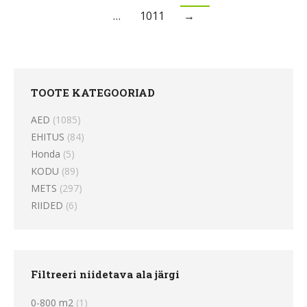
…
1011
→
TOOTE KATEGOORIAD
AED
(1085)
EHITUS
(84)
Honda
(5)
KODU
(89)
METS
(297)
RIIDED
(6)
Filtreeri niidetava ala järgi
0-800 m2
(1)