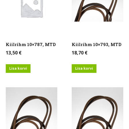
Kiilrihm 10×787, MTD
Kiilrihm 10×793, MTD
13,50
€
18,70
€
Lisa korvi
Lisa korvi