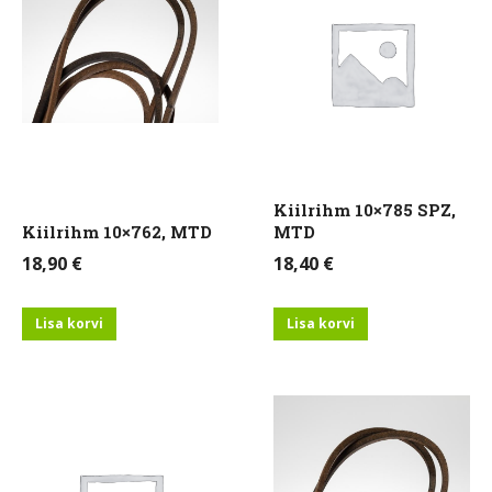
Kiilrihm 10×785 SPZ,
Kiilrihm 10×762, MTD
MTD
18,90
€
18,40
€
Lisa korvi
Lisa korvi