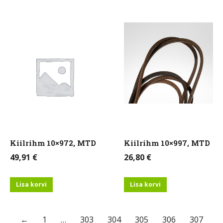
Kiilrihm 10×972, MTD
Kiilrihm 10×997, MTD
49,91
€
26,80
€
Lisa korvi
Lisa korvi
←
1
…
303
304
305
306
307