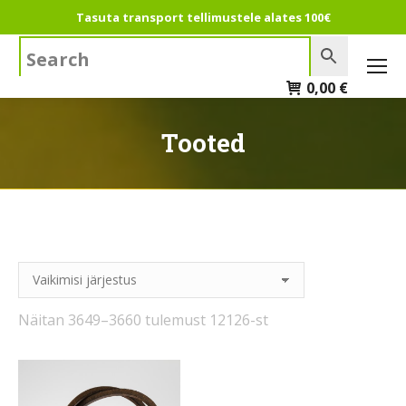
Tasuta transport tellimustele alates 100€
Search:
0,00
€
Tooted
Näitan 3649–3660 tulemust 12126-st