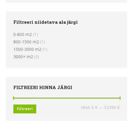
Filtreeri niidetava ala järgi
0-800 m2
(1)
800-1500 m2
(1)
1500-3000 m2
(1)
3000+ m2
(3)
FILTREERI HINNA JÄRGI
Minima
Maksi
Hind:
0 €
—
52390 €
Filtreeri
hind
hind