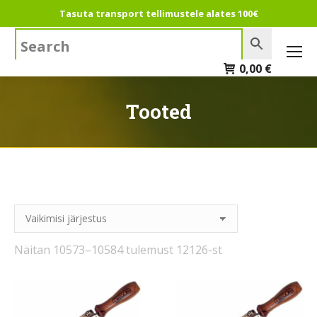
Tasuta transport tellimustele alates 100€
Search:
0,00
€
Tooted
Näitan 10573–10584 tulemust 12126-st