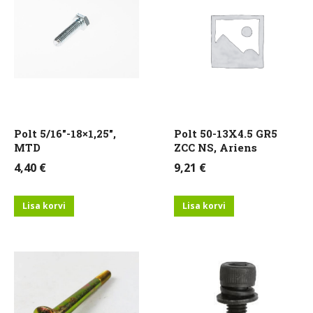
Polt 5/16″-18×1,25″,
Polt 50-13X4.5 GR5
MTD
ZCC NS, Ariens
4,40
€
9,21
€
Lisa korvi
Lisa korvi