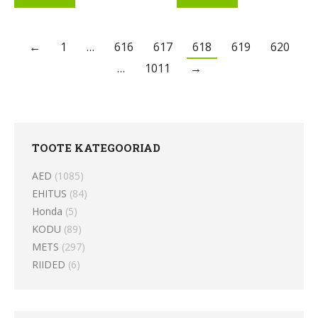
←
1
…
616
617
618
619
620
…
1011
→
TOOTE KATEGOORIAD
AED
(1085)
EHITUS
(84)
Honda
(5)
KODU
(89)
METS
(297)
RIIDED
(6)