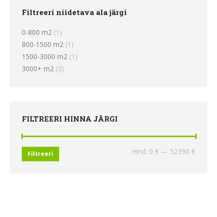
Filtreeri niidetava ala järgi
0-800 m2
(1)
800-1500 m2
(1)
1500-3000 m2
(1)
3000+ m2
(3)
FILTREERI HINNA JÄRGI
Minima
Maksi
Hind:
0 €
—
52390 €
Filtreeri
hind
hind