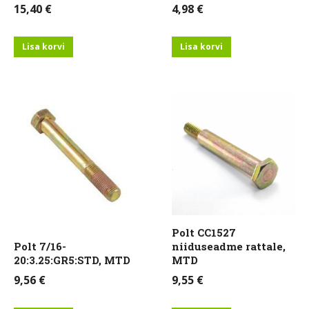
15,40
€
4,98
€
Lisa korvi
Lisa korvi
Polt CC1527
Polt 7/16-
niiduseadme rattale,
20:3.25:GR5:STD, MTD
MTD
9,56
€
9,55
€