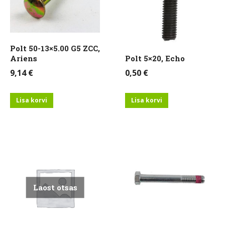
Polt 50-13×5.00 G5 ZCC,
Ariens
Polt 5×20, Echo
9,14
€
0,50
€
Lisa korvi
Lisa korvi
Laost otsas