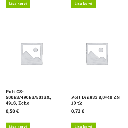
Lisa korvi
Lisa korvi
Polt CS-
500ES/490ES/501SX,
Polt Din933 8,0×40 ZN
491S, Echo
10 tk
0,50
€
0,72
€
Lisa korvi
Lisa korvi