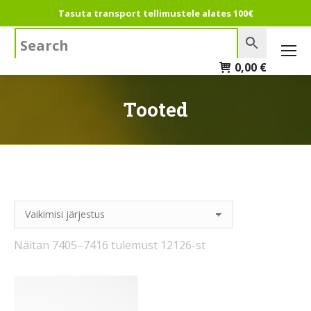
Tasuta transport tellimustele alates 100€
Search:
0,00
€
Tooted
Näitan 7405–7416 tulemust 12126-st