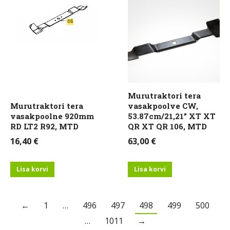
Murutraktori tera
Murutraktori tera
vasakpoolve CW,
vasakpoolne 920mm
53.87cm/21,21” XT XT
RD LT2 R92, MTD
QR XT QR 106, MTD
16,40
€
63,00
€
Lisa korvi
Lisa korvi
←
1
…
496
497
498
499
500
…
1011
→