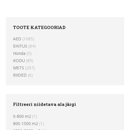
TOOTE KATEGOORIAD
AED
(1085)
EHITUS
(84)
Honda
(5)
KODU
(89)
METS
(297)
RIIDED
(6)
Filtreeri niidetava ala järgi
0-800 m2
(1)
800-1500 m2
(1)