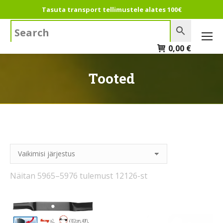
Tasuta transport tellimustele alates 100€
Search:
0,00
€
Tooted
Näitan 5965–5976 tulemust 12126-st