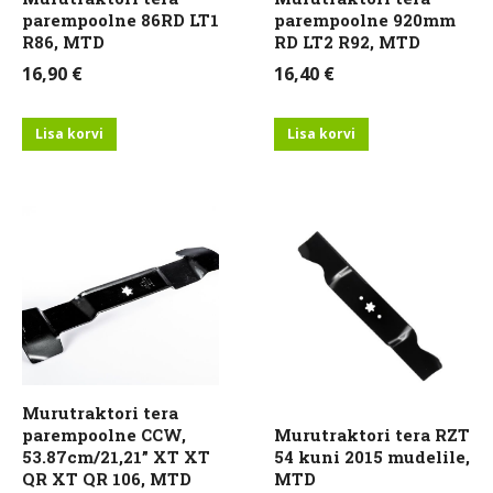
parempoolne 86RD LT1
parempoolne 920mm
R86, MTD
RD LT2 R92, MTD
16,90
€
16,40
€
Lisa korvi
Lisa korvi
Murutraktori tera
parempoolne CCW,
Murutraktori tera RZT
53.87cm/21,21” XT XT
54 kuni 2015 mudelile,
QR XT QR 106, MTD
MTD