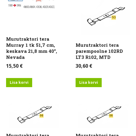
Murutraktori tera
Murray 1 tk 51,7 cm,
Murutraktori tera
keskava 21,8 mm 40″,
parempoolne 102RD
Nevada
LT3 R102, MTD
15,50
€
30,60
€
Lisa korvi
Lisa korvi
Murutraktori tera
Murutraktori tera