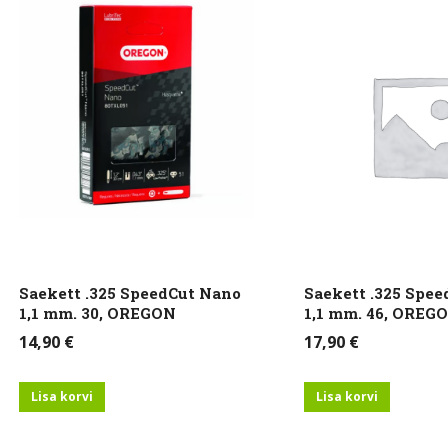
Saekett .325 SpeedCut Nano
Saekett .325 Spe
1,1 mm. 30, OREGON
1,1 mm. 46, OREG
14,90
€
17,90
€
Lisa korvi
Lisa korvi