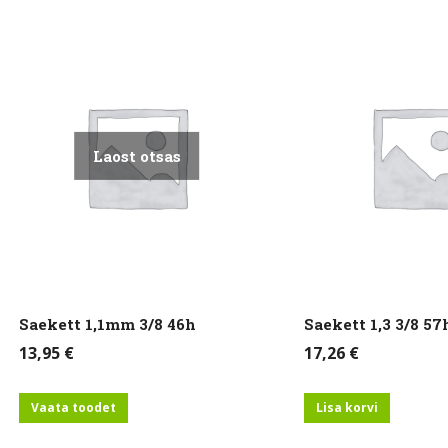
lne
alne
Laost otsas
Saekett 1,1mm 3/8 46h
Saekett 1,3 3/8 57
13,95
€
17,26
€
Vaata toodet
Lisa korvi