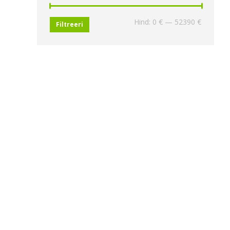
Minimaa
Maksima
Hind:
0 €
—
52390 €
Filtreeri
hind
hind