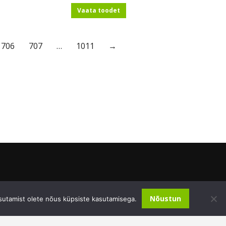
Vaata toodet
706
707
…
1011
→
Nõustun
sutamist olete nõus küpsiste kasutamisega.