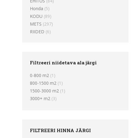
EHITUS
(84)
Honda
(5)
KODU
(89)
METS
(297)
RIIDED
(6)
Filtreeri niidetava ala järgi
0-800 m2
(1)
800-1500 m2
(1)
1500-3000 m2
(1)
3000+ m2
(3)
FILTREERI HINNA JÄRGI