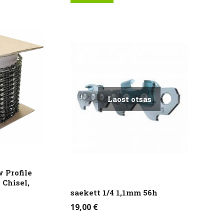
Laost otsas
w Profile
 Chisel,
saekett 1/4 1,1mm 56h
19,00
€