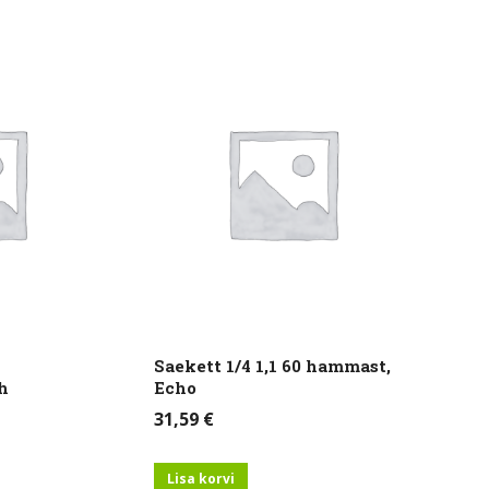
Saekett 1/4 1,1 60 hammast,
h
Echo
31,59
€
Lisa korvi