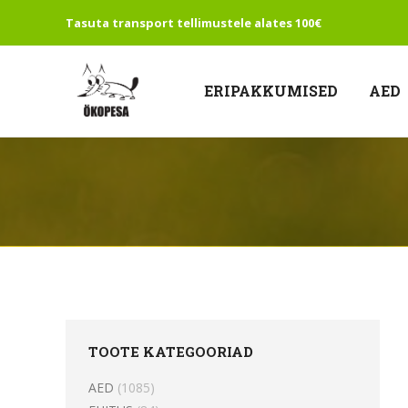
Tasuta transport tellimustele alates 100€
ERIPAKKUMISED
AED
TOOTE KATEGOORIAD
AED
(1085)