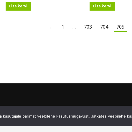
Lisa korvi
Lisa korvi
←
1
…
703
704
705
 kasutajale parimat veebilehe kasutusmugavust. Jätkates veebilehe ka