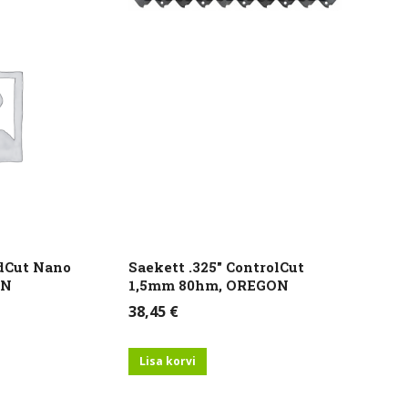
edCut Nano
Saekett .325″ ControlCut
ON
1,5mm 80hm, OREGON
38,45
€
Lisa korvi