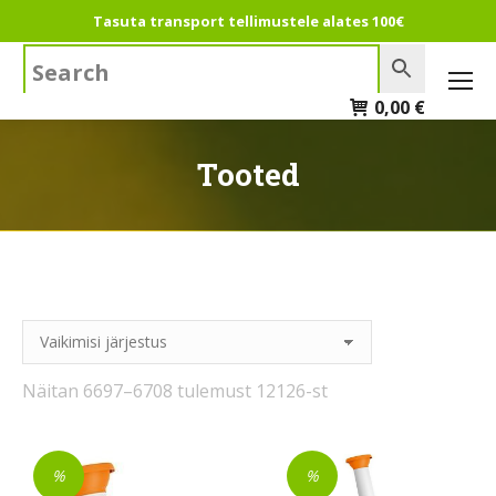
Tasuta transport tellimustele alates 100€
Search:
0,00
€
Tooted
Näitan 6697–6708 tulemust 12126-st
%
%