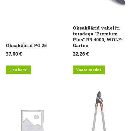
Oksakäärid vaheliti
teradega “Premium
Plus” RR 4000, WOLF-
Oksakäärid PG 25
Garten
37,00
€
22,26
€
Lisa korvi
Vaata toodet