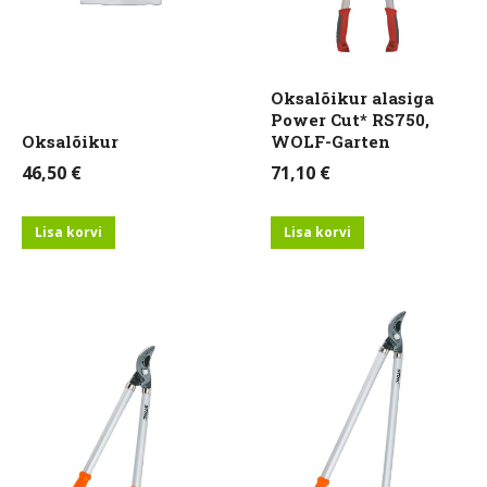
Oksalõikur alasiga
Power Cut* RS750,
Oksalõikur
WOLF-Garten
46,50
€
71,10
€
Lisa korvi
Lisa korvi