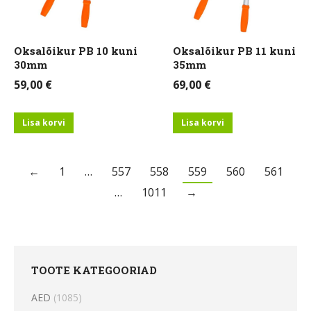
Oksalõikur PB 10 kuni
Oksalõikur PB 11 kuni
30mm
35mm
59,00
€
69,00
€
Lisa korvi
Lisa korvi
←
1
…
557
558
559
560
561
…
1011
→
TOOTE KATEGOORIAD
AED
(1085)