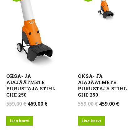
OKSA- JA
OKSA- JA
AIAJÄÄTMETE
AIAJÄÄTMETE
PURUSTAJA STIHL
PURUSTAJA STIHL
GHE 250
GHE 250
Algne
Current
Algne
Current
559,00
€
469,00
€
559,00
€
459,00
€
hind
price
hind
price
oli:
is:
oli:
is:
Lisa korvi
Lisa korvi
559,00 €.
469,00 €.
559,00 €.
459,00 €.