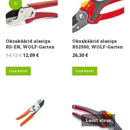
%
Oksakäärid alasiga
Oksakäärid alasiga
RS-EN, WOLF-Garten
RS2500, WOLF-Garten
Algne
Current
14,12
€
12,09
€
26,30
€
hind
price
oli:
is:
Lisa korvi
Lisa korvi
14,12 €.
12,09 €.
Laost otsas