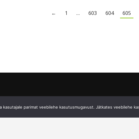
←
1
…
603
604
605
 kasutajale parimat veebilehe kasutusmugavust. Jätkates veebilehe ka