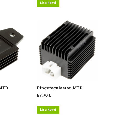
Lisa korvi
 MTD
Pingeregulaator, MTD
67,70
€
Lisa korvi