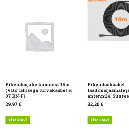
Pikendusjuhe kummist 15m
Pikenduskaabel
(VDE tähisega turvakaabel H
laadimisjaamale j
07 RN-F)
antennile, Sunse
29,97
€
32,20
€
Lisa korvi
Lisa korvi