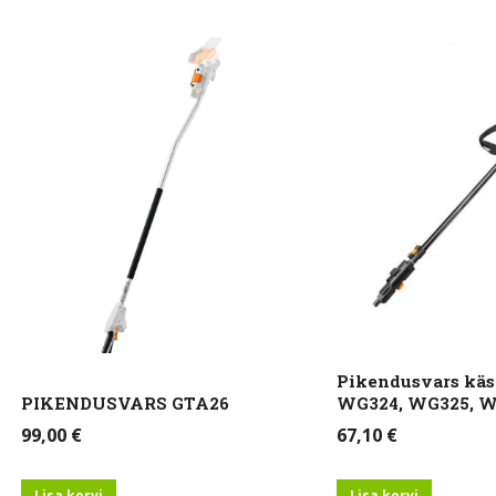
lne
alne
Pikendusvars käs
PIKENDUSVARS GTA26
WG324, WG325, 
99,00
€
67,10
€
Lisa korvi
Lisa korvi