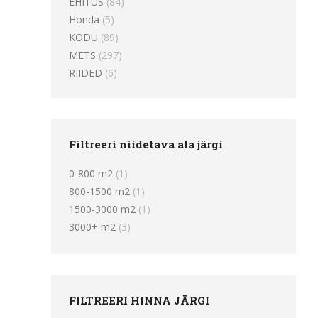
EHITUS
(84)
Honda
(5)
KODU
(89)
METS
(297)
RIIDED
(6)
Filtreeri niidetava ala järgi
0-800 m2
(1)
800-1500 m2
(1)
1500-3000 m2
(1)
3000+ m2
(3)
FILTREERI HINNA JÄRGI