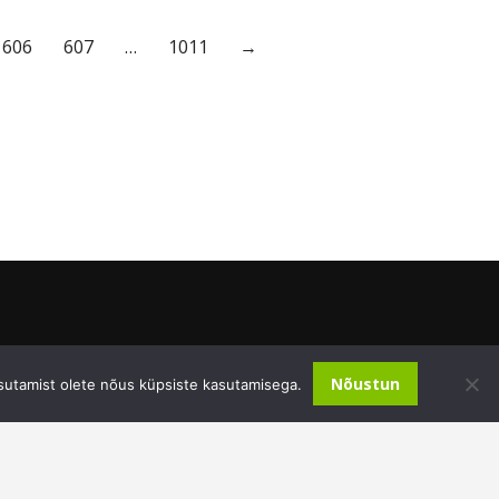
606
607
…
1011
→
Nõustun
sutamist olete nõus küpsiste kasutamisega.