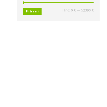
Minimaa
Maksima
Hind:
0 €
—
52390 €
Filtreeri
hind
hind