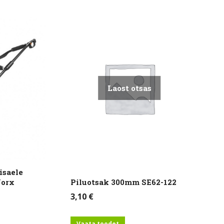
Laost otsas
isaele
Worx
Piluotsak 300mm SE62-122
3,10
€
Vaata toodet