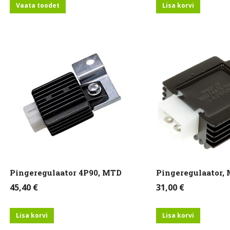
Vaata toodet
Lisa korvi
Pingeregulaator 4P90, MTD
Pingeregulaator,
45,40
€
31,00
€
Lisa korvi
Lisa korvi