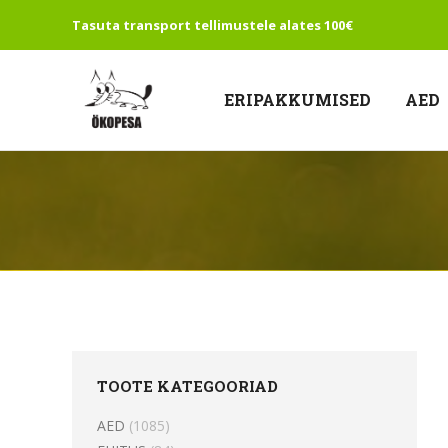
Tasuta transport tellimustele alates 100€
ERIPAKKUMISED
AED
TOOTE KATEGOORIAD
AED
(1085)