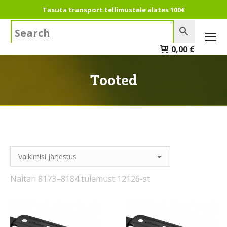
Tasuta transport tellimustele alates 100€
Search:
0,00
€
Tooted
Näitan 8173–8184 tulemust 12126-st