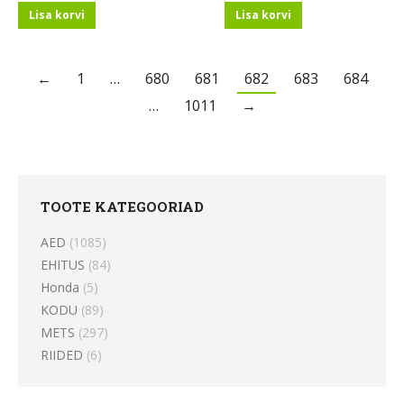
Lisa korvi
Lisa korvi
←
1
…
680
681
682
683
684
…
1011
→
TOOTE KATEGOORIAD
AED
(1085)
EHITUS
(84)
Honda
(5)
KODU
(89)
METS
(297)
RIIDED
(6)