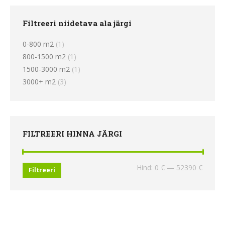
Filtreeri niidetava ala järgi
0-800 m2
(1)
800-1500 m2
(1)
1500-3000 m2
(1)
3000+ m2
(3)
FILTREERI HINNA JÄRGI
Minima
Maksi
Hind:
0 €
—
52390 €
Filtreeri
hind
hind