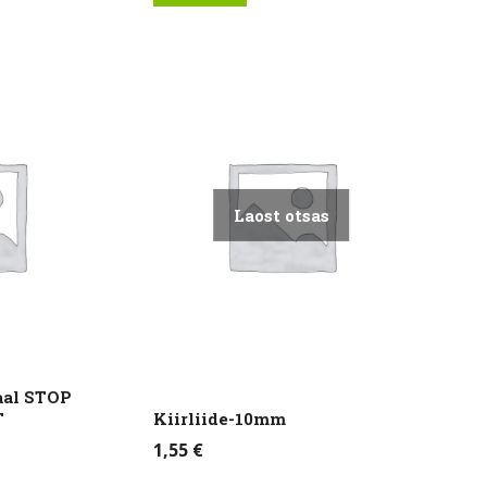
Laost otsas
aal STOP
T
Kiirliide-10mm
1,55
€