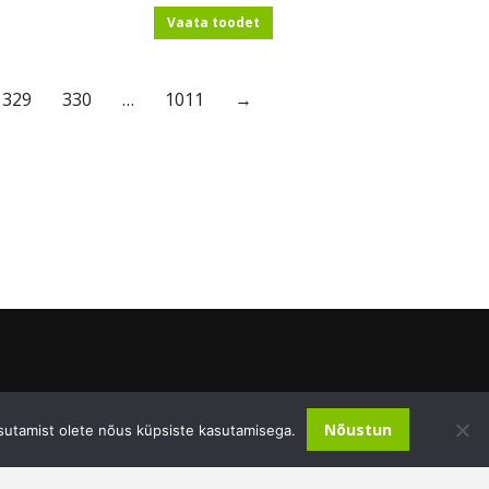
Vaata toodet
329
330
…
1011
→
Nõustun
sutamist olete nõus küpsiste kasutamisega.