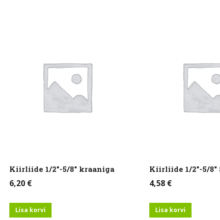
lne
alne
Kiirliide 1/2″-5/8″ kraaniga
Kiirliide 1/2″-5/8
6,20
€
4,58
€
Lisa korvi
Lisa korvi