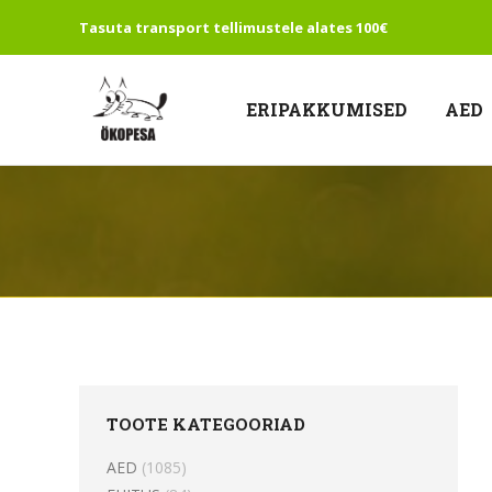
Tasuta transport tellimustele alates 100€
ERIPAKKUMISED
AED
TOOTE KATEGOORIAD
AED
(1085)