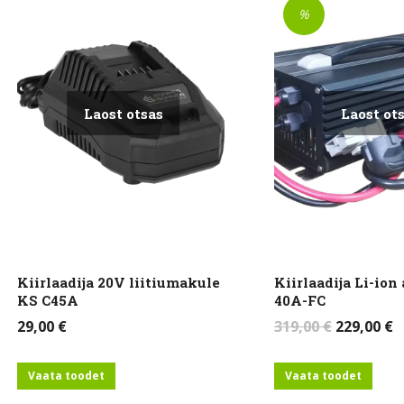
%
Laost otsas
Laost ot
Kiirlaadija 20V liitiumakule
Kiirlaadija Li-ion
KS C45A
40A-FC
Algne
C
29,00
€
319,00
€
229,00
€
hind
p
oli:
is
Vaata toodet
Vaata toodet
319,00 €.
2