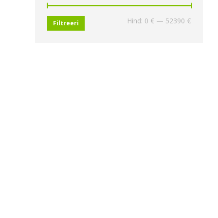
Minimaa
Maksima
Hind:
0 €
—
52390 €
Filtreeri
hind
hind