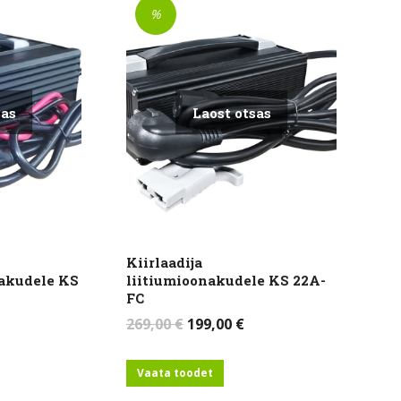
%
sas
Laost otsas
Kiirlaadija
 akudele KS
liitiumioonakudele KS 22A-
FC
urrent
Algne
Current
269,00
€
199,00
€
rice
hind
price
:
oli:
is:
Vaata toodet
29,00 €.
269,00 €.
199,00 €.