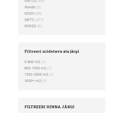
EHITUS
(84)
Honda
(5)
KODU
(89)
METS
(297)
RIIDED
(6)
Filtreeri niidetava ala järgi
0-800 m2
(1)
800-1500 m2
(1)
1500-3000 m2
(1)
3000+ m2
(3)
FILTREERI HINNA JÄRGI