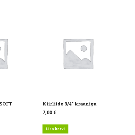
″ SOFT
Kiirliide 3/4″ kraaniga
7,00
€
Lisa korvi