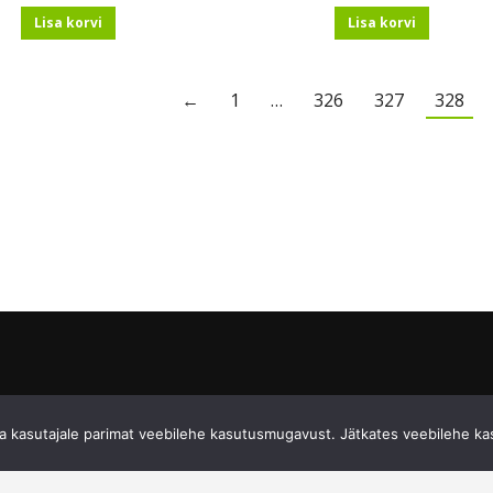
Lisa korvi
Lisa korvi
←
1
…
326
327
328
 kasutajale parimat veebilehe kasutusmugavust. Jätkates veebilehe ka