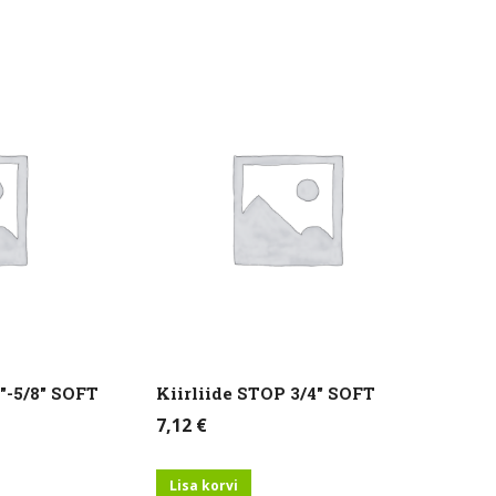
2″-5/8″ SOFT
Kiirliide STOP 3/4″ SOFT
7,12
€
Lisa korvi