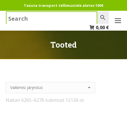
Tasuta transport tellimustele alates 100€
Search:
0,00
€
Tooted
Näitan 6265–6276 tulemust 12126-st