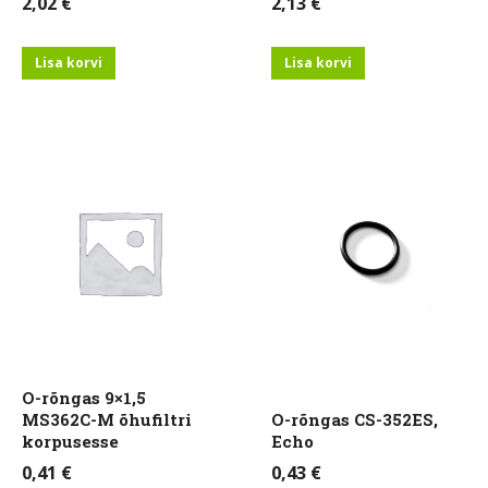
2,02
€
2,13
€
Lisa korvi
Lisa korvi
O-rõngas 9×1,5
MS362C-M õhufiltri
O-rõngas CS-352ES,
korpusesse
Echo
0,41
€
0,43
€