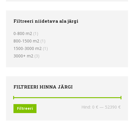
Filtreeri niidetava ala järgi
0-800 m2
(1)
800-1500 m2
(1)
1500-3000 m2
(1)
3000+ m2
(3)
FILTREERI HINNA JÄRGI
Minima
Maksi
Hind:
0 €
—
52390 €
Filtreeri
hind
hind