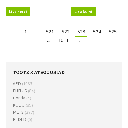
Lisa korvi
Lisa korvi
←
1
…
521
522
523
524
525
…
1011
→
TOOTE KATEGOORIAD
AED
(1085)
EHITUS
(84)
Honda
(5)
KODU
(89)
METS
(297)
RIIDED
(6)