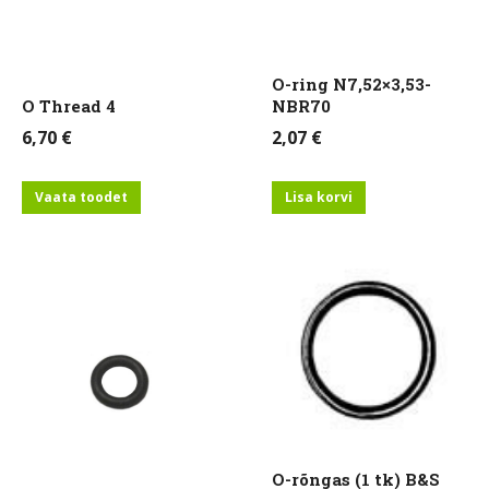
O-ring N7,52×3,53-
O Thread 4
NBR70
6,70
€
2,07
€
Vaata toodet
Lisa korvi
O-rõngas (1 tk) B&S