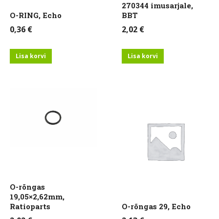
270344 imusarjale,
O-RING, Echo
BBT
0,36
€
2,02
€
Lisa korvi
Lisa korvi
O-rõngas
19,05×2,62mm,
Ratioparts
O-rõngas 29, Echo