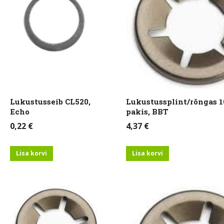
Lukustusseib CL520,
Lukustussplint/rõngas 
Echo
pakis, BBT
0,22
€
4,37
€
Lisa korvi
Lisa korvi