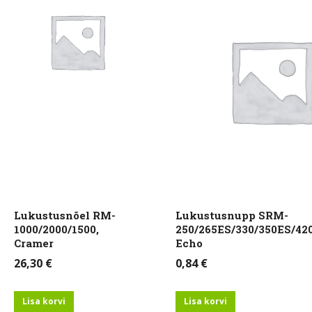
Lukustusnõel RM-
Lukustusnupp SRM-
1000/2000/1500,
250/265ES/330/350ES/42
Cramer
Echo
26,30
€
0,84
€
Lisa korvi
Lisa korvi