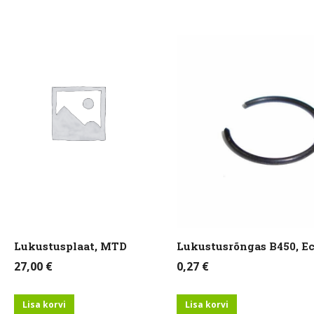
Lukustusplaat, MTD
Lukustusrõngas B450, E
27,00
€
0,27
€
Lisa korvi
Lisa korvi