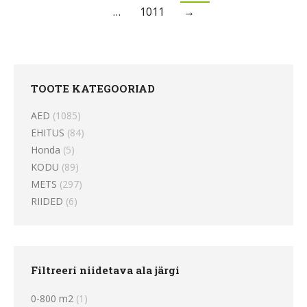
…
1011
→
TOOTE KATEGOORIAD
AED
(1085)
EHITUS
(84)
Honda
(5)
KODU
(89)
METS
(297)
RIIDED
(6)
Filtreeri niidetava ala järgi
0-800 m2
(1)