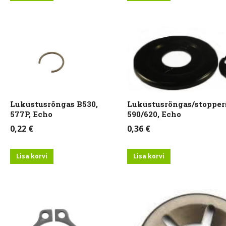
Lukustusrõngas B530,
Lukustusröngas/stopper
577P, Echo
590/620, Echo
0,22
€
0,36
€
Lisa korvi
Lisa korvi