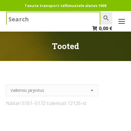
Tasuta transport tellimustele alates 100€
Search:
0,00
€
Tooted
Näitan 5161–5172 tulemust 12126-st